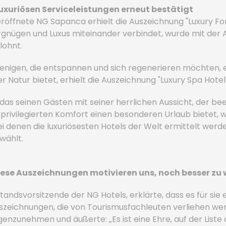
luxuriösen Serviceleistungen erneut bestätigt
röffnete NG Sapanca erhielt die Auszeichnung "Luxury Fo
gnügen und Luxus miteinander verbindet, wurde mit der 
lohnt.
jenigen, die entspannen und sich regenerieren möchten, e
Natur bietet, erhielt die Auszeichnung "Luxury Spa Hotel"
, das seinen Gästen mit seiner herrlichen Aussicht, der b
ivilegierten Komfort einen besonderen Urlaub bietet, 
i denen die luxuriösesten Hotels der Welt ermittelt werd
wählt.
Diese Auszeichnungen motivieren uns, noch besser zu
andsvorsitzende der NG Hotels, erklärte, dass es für sie e
szeichnungen, die von Tourismusfachleuten verliehen wer
genzunehmen und äußerte: „Es ist eine Ehre, auf der List