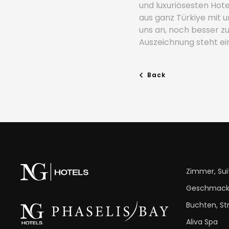
und luxuriösesten Hote
aus ganz Türkiye mit 
uns an, noch besser zu
Auszeichnung steht ein
Back
Zimmer, Sui
Geschmac
Buchten, St
Aliva Spa