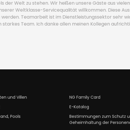
ls der Welt zu stehen. Wir heißen unsere Gäste aus viele
unserer Weltklasse-Servicequalität willkommen. Diese A
 werden. Teamarbeit ist im Dienstleistungssektor sehr wic
 starkes Team. Ich danke allen meinen Kollegen aufrichti
ten und Villen
NG Family Card
k
E-Katalog
rand, Pools
Bestimmungen zum Schutz u
Geheimhaltung der Personen