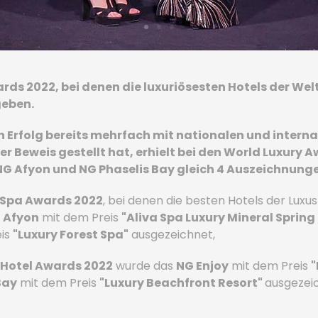
rds 2022, bei denen die luxuriösesten Hotels der Wel
eben.
n Erfolg bereits mehrfach mit nationalen und intern
 Beweis gestellt hat, erhielt bei den World Luxury 
NG Afyon und NG Phaselis Bay gleich 4 Auszeichnung
 Spa Awards 2022
, bei denen die besten Hotels der Luxu
 Afyon
mit dem Preis
"Aliva Spa Luxury Mineral Spring
eis
"Luxury Forest Spa"
ausgezeichnet,
 Hotel Awards 2022
wurde das
NG Enjoy
mit dem Preis
"
Bay
mit dem Preis
"Luxury Beachfront Resort"
ausgezei