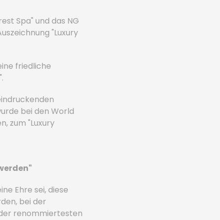
rest Spa" und das NG
Auszeichnung "Luxury
ine friedliche
.
eeindruckenden
wurde bei den World
en, zum "Luxury
 werden"
ine Ehre sei, diese
den, bei der
e der renommiertesten