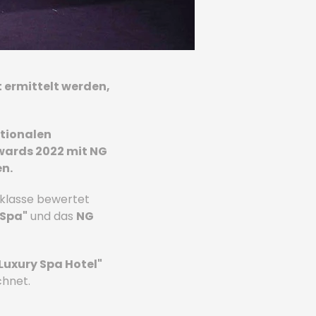
t ermittelt werden,
ationalen
Awards 2022 mit NG
en.
sklasse bewertet
 Spa"
und das
NG
Luxury Spa Hotel"
chnet.