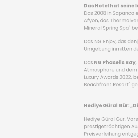
Das Hotel hat seine 
Das 2008 in Sapanca e
Afyon, das Thermalver
Mineral Spring Spa" be
Das NG Enjoy, das den
Umgebung inmitten der 
Das
NG Phaselis Bay
Atmosphäre und dem pr
Luxury Awards 2022, be
Beachfront Resort" ge
Hediye Güral Gür: „
Hediye Güral Gür, Vorst
prestigeträchtigen Au
Preisverleihung entge