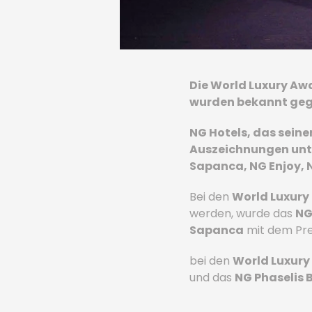
Die World Luxury Awa
wurden bekannt geg
NG Hotels, das seine
Auszeichnungen unter
Sapanca, NG Enjoy, 
Bei den
World Luxury
werden, wurde das
NG
Sapanca
mit dem Pr
bei den
World Luxury
und das
NG Phaselis 