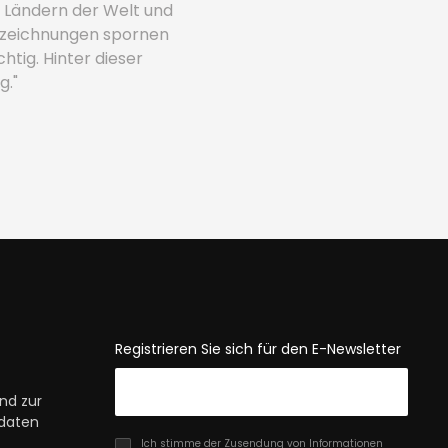
n Ländern der Welt und
uszeichnungen spornen
htig. Hinter dieser
g."
Registrieren Sie sich für den E-Newsletter
nd zur
daten
Ich stimme der Zusendung von Informationen