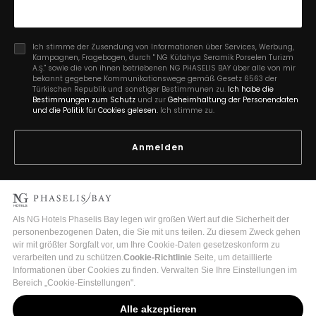
Ich stimme der Zusendung von Informationen über Services, Werbung,
Kampagnen, Fragebogen, durch " NG Kütahya Seramik Porselen Turizm
A.Ş." sowie die von ihnen betriebenen NG PHASELIS BAY über alle von mir
bekannt gegebene Kommunikationswege gemäß Gesetz 6563 der
Türkischen Republik und sonstiger Bestimmunen zu.
Ich habe die
Bestimmungen zum Schutz
und zur
Geheimhaltung der Personendaten
und die Politik für Cookies gelesen.
Ich stimme zu.
Anmelden
2026 Copyright © Phaselis Bay
Turizm İşletme Belge No:18875