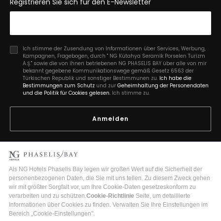
Registrieren Sie sich für den E-Newsletter
Ich stimme der Zusendung von Informationen über Services, Werbung,
Kampagnen, Fragebogen, durch " NG Kütahya Seramik Porselen Turizm
A.Ş." sowie die von ihnen betriebenen NG PHASELIS BAY über alle von mir
bekannt gegebene Kommunikationswege gemäß Gesetz 6563 der
Türkischen Republik und sonstiger Bestimmunen zu.
Ich habe die
Bestimmungen zum Schutz
und zur
Geheimhaltung der Personendaten
und die Politik für Cookies gelesen.
Ich stimme zu.
Anmelden
2026 Copyright © Phaselis Bay