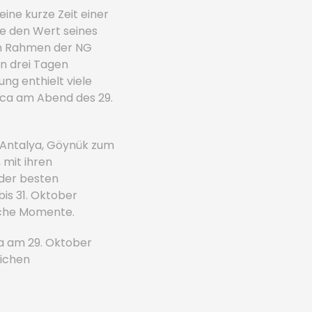
eine kurze Zeit einer
ie den Wert seines
im Rahmen der NG
n drei Tagen
ng enthielt viele
aca am Abend des 29.
n Antalya, Göynük zum
, mit ihren
 der besten
is 31. Oktober
iche Momente.
ca am 29. Oktober
lichen