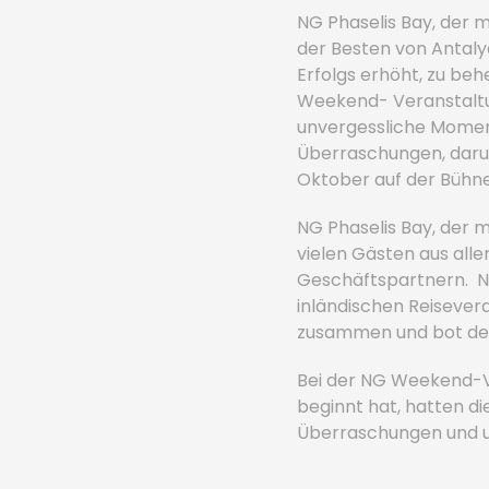
NG Phaselis Bay, der m
der Besten von Antaly
Erfolgs erhöht, zu b
Weekend- Veranstaltun
unvergessliche Moment
Überraschungen, darun
Oktober auf der Bühne
NG Phaselis Bay, der m
vielen Gästen aus aller
Geschäftspartnern. NG
inländischen Reisever
zusammen und bot den
Bei der NG Weekend-Ve
beginnt hat, hatten di
Überraschungen und un