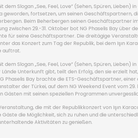
it dem Slogan „See, Feel, Love” (Sehen, Spüren, Lieben) in 
a geworden, fortsetzen, um seinen Geschäftspartnern, d
eherbergen. Beim Beherbergen seinen Geschäftspartner 
g zwischen 29.-31. Oktober bot NG Phaselis Bay über de
e für seine Geschäftspartner. Die dreitägige Veranstaltu
ter das Konzert zum Tag der Republik, bei dem Işın Kar
 auftrat.
it dem Slogan „See, Feel, Love” (Sehen, Spüren, Lieben) i
 Lände Unterkunft gibt, teilt den Erfolg, den sie erzielt hat
 Phaselis Bay brachte die ETS-Geschäftspartner, einer
anstalter der Türkei, auf dem NG Weekend Event vom 29. b
 Gästen mit seinen speziellen Programmen unvergessl
ranstaltung, die mit der Republikkonzert von Işın Kara
e Gäste die Möglichkeit, sich zu ruhen und die unterschied
terhaltende Aktivitäten zu genießen.