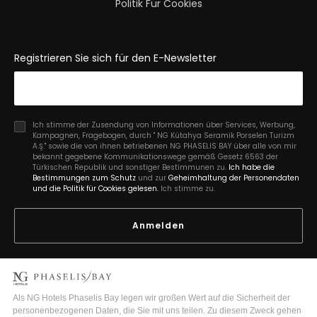
Politik Für Cookies
Registrieren Sie sich für den E-Newsletter
Ich stimme der Zusendung von Informationen über Services, Werbung,
Kampagnen, Fragebogen, durch " NG Kütahya Seramik Porselen Turizm
A.Ş." sowie die von ihnen betriebenen NG PHASELIS BAY über alle von mir
bekannt gegebene Kommunikationswege gemäß Gesetz 6563 der
Türkischen Republik und sonstiger Bestimmunen zu.
Ich habe die
Bestimmungen zum Schutz
und zur
Geheimhaltung der Personendaten
und die Politik für Cookies gelesen.
Ich stimme zu.
Anmelden