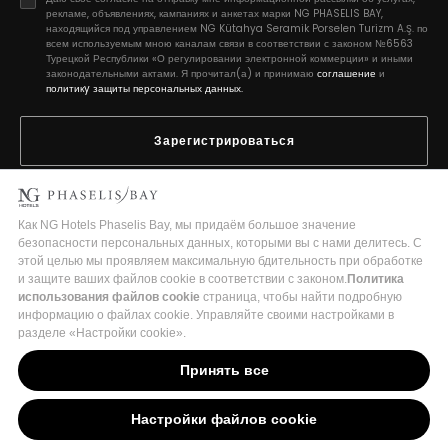
рекламе, объявлениях, кампаниях и анкетах марки NG PHASELIS BAY,
находящийся под управлением NG Kütahya Seramik Porselen Turizm A.Ş. по
всем используемым мною каналам связи в соответствии с законом №6563
Турецкой Республики «О регулировании электронной коммерции» и иными
законодательными актами. Я прочитал(а) и принимаю
соглашение
и
политикy защиты персональных данных.
Зарегистрироваться
2026 Copyright © Phaselis Bay
Turizm İşletme Belge No:18875