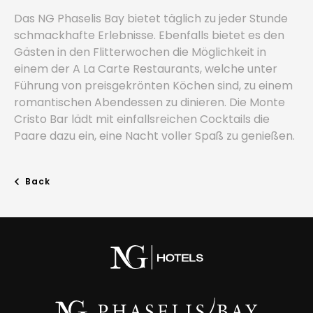
Das NG Phaselis Bay bietet täglich zu jeder Stunde
schmackhafte Erlebnisse. Ebenfalls bietet es den
Gästen in den Flitterwochen die Möglichkeit in
einem der A La Carte Restaurants, welche unter
Führung von preisgekrönten Köchen sind, zu einem
romantischen Abendessen zu dinieren. Die Monte
Cristo Bar lädt mit einfallsreichen Cocktails die
Paare dazu ein, eine Nacht voller Spaß zu genießen.
Back