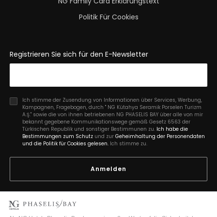
NG Family Card Erklärungstext
Politik Für Cookies
Registrieren Sie sich für den E-Newsletter
Ich stimme der Zusendung von Informationen über Services, Werbung,
Kampagnen, Fragebogen, durch " NG Kütahya Seramik Porselen Turizm
A.Ş." sowie die von ihnen betriebenen NG PHASELIS BAY über alle von mir
bekannt gegebene Kommunikationswege gemäß Gesetz 6563 der
Türkischen Republik und sonstiger Bestimmunen zu.
Ich habe die
Bestimmungen zum Schutz
und zur
Geheimhaltung der Personendaten
und die Politik für Cookies gelesen.
Ich stimme zu.
Anmelden