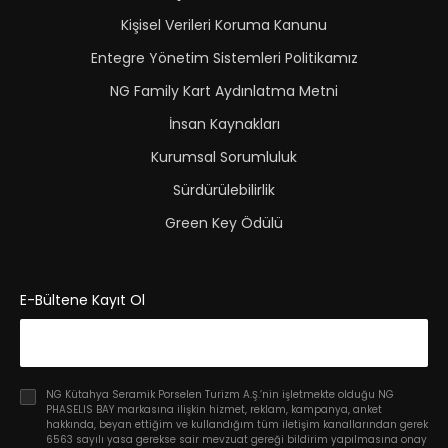
Kişisel Verileri Koruma Kanunu
Entegre Yönetim Sistemleri Politikamız
NG Family Kart Aydınlatma Metni
İnsan Kaynakları
Kurumsal Sorumluluk
Sürdürülebilirlik
Green Key Ödülü
E-Bültene Kayıt Ol
NG Kütahya Seramik Porselen Turizm A.Ş.’nin işletmekte olduğu NG
PHASELIS BAY markasına ilişkin hizmet, reklam, kampanya, anket
hakkında, beyan ettiğim ve kullandığım tüm iletişim kanallarından gerek
6563 sayılı yasa gerekse sair mevzuat gereği bildirim yapılmasına onay