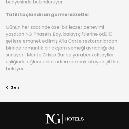
bünyesinde bulunduruyor.
Tatili taçlandıran gurme lezzetler
Günün her saatinde özel bir lezzet deneyimi
yaşatan NG Phaselis Bay, balayı çiftlerine ödüllü
şeflere emanet edilmiş A‘la Carte restoranlardan
birinde romantik bir akşam yemeği ayrıcalığı da
sunuyor. Monte Cristo Bar se yaratıcı kokteyller
eşliğinde eğlencenin tadına varmak isteyen çiftleri
bekliyor.
Geri