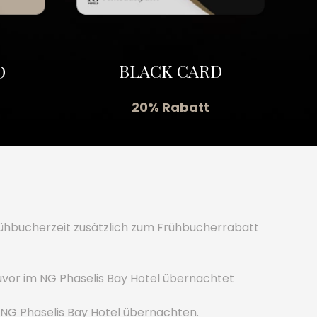
BLACK CARD
D
20% Rabatt
Frühbucherzeit zusätzlich zum Frühbucherrabatt
uvor im NG Phaselis Bay Hotel übernachtet
 NG Phaselis Bay Hotel übernachten.