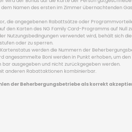
 wird der Bonus auf die Karte der Person gutgeschrieben
wird dem Namen des ersten im Zimmer übernachtenden Ga
 vor, die angegebenen Rabattsätze oder Programmvorteil
auf den Karten des NG Family Card-Programms auf Null z
 der Nutzungsbedingungen verwendet wird, behält sich die
tufen oder zu sperren.
s Kartenstatus werden die Nummern der Beherbergungsbet
d angesammelte Boni werden in Punkt erhoben, um den 
n bar ausgegeben und nicht zurückgegeben werden.
mit anderen Rabattaktionen kombinierbar.
en der Beherbergungsbetriebe als korrekt akzeptier