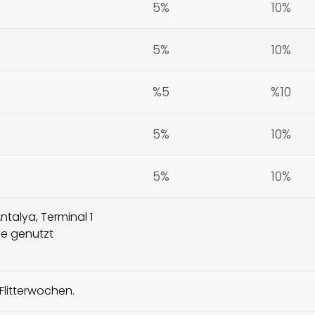
5%
10%
5%
10%
%5
%10
5%
10%
5%
10%
talya, Terminal 1
ge genutzt
Flitterwochen.