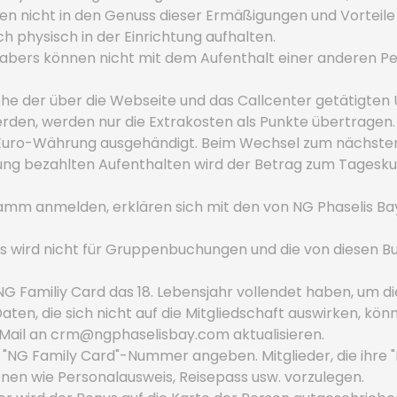
nnen nicht in den Genuss dieser Ermäßigungen und Vortei
 physisch in der Einrichtung aufhalten.
habers können nicht mit dem Aufenthalt einer anderen Pe
Höhe der über die Webseite und das Callcenter getätigt
erden, werden nur die Extrakosten als Punkte übertragen.
 Euro-Währung ausgehändigt. Beim Wechsel zum nächsten K
rung bezahlten Aufenthalten wird der Betrag zum Tages
gramm anmelden, erklären sich mit den von NG Phaselis B
wird nicht für Gruppenbuchungen und die von diesen Bu
G Familiy Card das 18. Lebensjahr vollendet haben, um di
ten, die sich nicht auf die Mitgliedschaft auswirken, kön
Mail an
crm@ngphaselisbay.com
aktualisieren.
e "NG Family Card"-Nummer angeben. Mitglieder, die ihr
onen wie Personalausweis, Reisepass usw. vorzulegen.