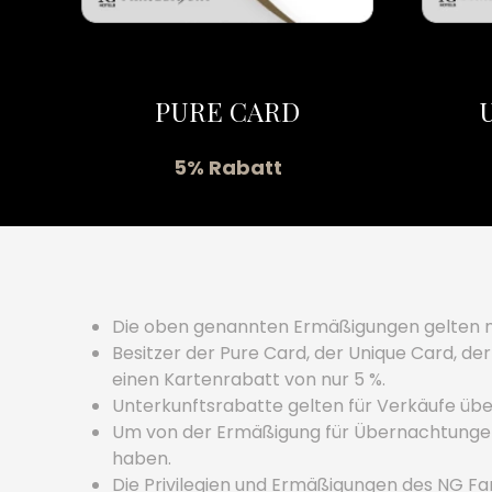
PURE CARD
5% Rabatt
Die oben genannten Ermäßigungen gelten n
Besitzer der Pure Card, der Unique Card, d
einen Kartenrabatt von nur 5 %.
Unterkunftsrabatte gelten für Verkäufe übe
Um von der Ermäßigung für Übernachtungen 
haben.
Die Privilegien und Ermäßigungen des NG Fa