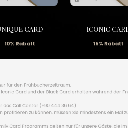
UNIQUE CARD
ICONIC CAR
10% Rabatt
15% Rabatt
ur für den Frühbucherzeitraum.
er Iconic Card und der Black Card erhalten während der 
r das Call Center (+90 444 36 64)
profitieren zu können, müssen Sie mindestens ein Mal z
mily Card Programms gelten nur für unsere Gäste, die im