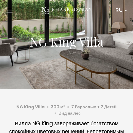
RU
NG King Villa
NG King Villa
300 м²
7 Взрослых + 2 Детей
Вид на лес
Вилла NG King завораживает богатством
спокойных цветовых решений, неповторимым