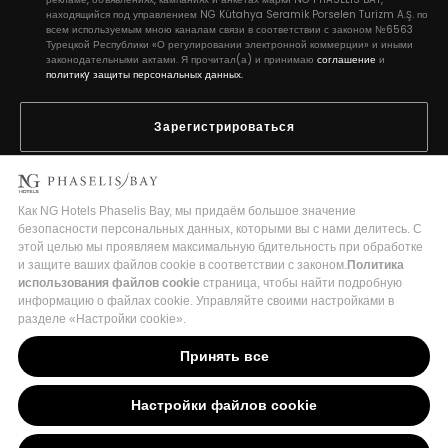
находящийся под управлением NG Kütahya Seramik Porselen Turizm A.Ş. по
всем используемым мною каналам связи в соответствии с законом №6563
Турецкой Республики «О регулировании электронной коммерции» и иными
законодательными актами. Я прочитал(а) и принимаю
соглашение
и
политикy защиты персональных данных.
Зарегистрироваться
2026 Copyright © Phaselis Bay
Turizm İşletme Belge No:18875