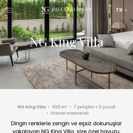
TR
NG King Villa
NG King Villa
300 m²
7 yetişkin + 2 çocuk
Orman manzaralı
Dingin renklerle zengin ve eşsiz dokunuşlar
yakalayan NG King Villa, size özel havuzu,