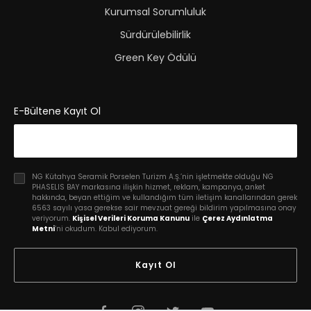
Kurumsal Sorumluluk
Sürdürülebilirlik
Green Key Ödülü
E-Bültene Kayıt Ol
NG Kütahya Seramik Porselen Turizm A.Ş.’nin işletmekte olduğu NG
PHASELIS BAY markasına ilişkin hizmet, reklam, kampanya, anket
hakkında, beyan ettiğim ve kullandığım tüm iletişim kanallarından gerek
6563 sayılı yasa gerekse sair mevzuat gereği bildirim yapılmasına onay
veriyorum.
Kişisel Verileri Koruma Kanunu
ile
Çerez Aydınlatma
Metni
’ni okudum. Kabul ediyorum.
Kayıt Ol