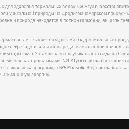
ых для здоровья термальных водах NG Afyon, восстановите
реди уникальной природы на Средиземноморском побережь
доровье и природа находятся в полной гармонии, вы испыта
.
термальных источников и чудесами оздоровительных проце
щие секрет здоровой жизни среди великолепной природы 
мним отдыхом в Анталии на фоне уникального вида на Сре
ными для вас программами. NG Afyon приглашает своих го
ю термальных программ, а NG Phaselis Bay приглашает вас
 и жизненную энергию.