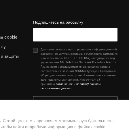
Подпишитесь на рассылку
ов cookie
ily
Даю свое согласие на отправку мне информационной
рассылки об услугах, рекламе, объявлениях, кампаниях
 и защиты
и анкетах марки NG PHASELIS BAY, находящийся под
управлением NG Kütahya Seramik Porselen Turizm
A.Ş. по всем используемым мною каналам связи в
соответствии с законом №6563 Турецкой Республики
«О регулировании электронной коммерции» и иными
законодательными актами. Я прочитал(а) и
принимаю
соглашение
и
политикy защиты
персональных данных.
Зарегистрироваться