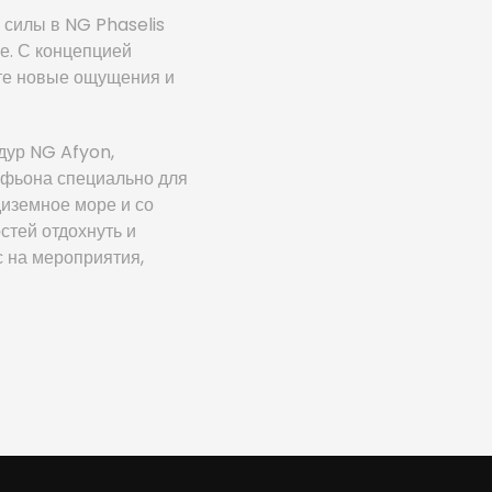
 силы в NG Phaselis
е. С концепцией
ете новые ощущения и
дур NG Afyon,
Афьона специально для
диземное море и со
стей отдохнуть и
 на мероприятия,