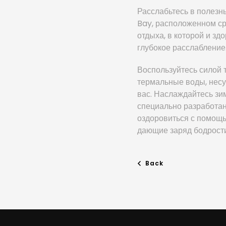
Расслабьтесь в полезн
Bay, расположенном с
отдыха, в которой и з
глубокое расслабление
Воспользуйтесь силой 
термальные воды, несу
вас. Наслаждайтесь зи
специально разработан
оздоровиться с помощь
дающие заряд бодрости
Back