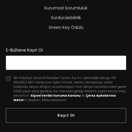
Kurumsal Sorumluluk
Sürdürülebilirlik
Green Key Ödülü
E-Bültene Kayıt Ol
NG Kütahya Seramik Porselen Turizm A.Ş.’nin işletmekte olduğu NG
PHASELIS BAY markasına ilişkin hizmet, reklam, kampanya, anket
hakkında, beyan ettiğim ve kullandığım tüm iletişim kanallarından gerek
6563 sayılı yasa gerekse sair mevzuat gereği bildirim yapılmasına onay
veriyorum.
Kişisel Verileri Koruma Kanunu
ile
Çerez Aydınlatma
Metni
’ni okudum. Kabul ediyorum.
Kayıt Ol