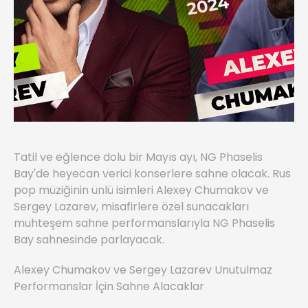
Tatil ve eğlence dolu bir Mayıs ayı, NG Phaselis
Bay'de heyecan verici konserlere sahne olacak. Rus
pop müziğinin ünlü isimleri Alexey Chumakov ve
Sergey Lazarev, misafirlere özel sunacakları
muhteşem sahne performanslarıyla NG Phaselis
Bay sahnesinde parlayacak.
Alexey Chumakov ve Sergey Lazarev Unutulmaz
Performanslar İçin Sahne Alacaklar