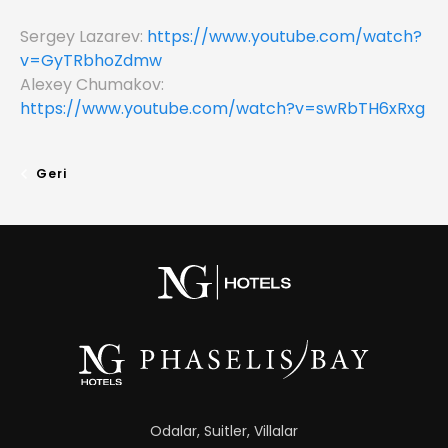
Sergey Lazarev:
https://www.youtube.com/watch?
v=GyTRbhoZdmw
Alexey Chumakov:
https://www.youtube.com/watch?v=swRbTH6xRxg
Geri
Odalar, Suitler, Villalar