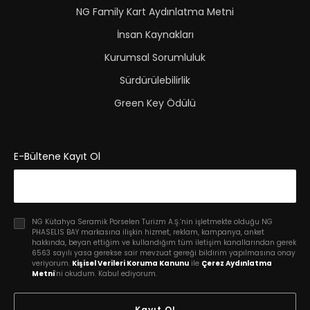
NG Family Kart Aydınlatma Metni
İnsan Kaynakları
Kurumsal Sorumluluk
Sürdürülebilirlik
Green Key Ödülü
E-Bültene Kayıt Ol
NG Kütahya Seramik Porselen Turizm A.Ş.’nin işletmekte olduğu NG
PHASELIS BAY markasına ilişkin hizmet, reklam, kampanya, anket
hakkında, beyan ettiğim ve kullandığım tüm iletişim kanallarından gerek
6563 sayılı yasa gerekse sair mevzuat gereği bildirim yapılmasına onay
veriyorum.
Kişisel Verileri Koruma Kanunu
ile
Çerez Aydınlatma
Metni
’ni okudum. Kabul ediyorum.
Kayıt Ol