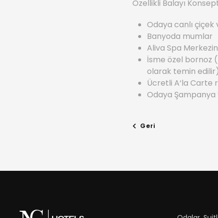
Özellikli Balayı Konsep
Odaya canlı çiçek 
Banyoda mumlar
Aliva Spa Merkezin
İsme özel bornoz (ta
olarak temin edilir
Ücretli A‘la Cart
Odaya Şampanya v
Geri
Odalar, Suitle