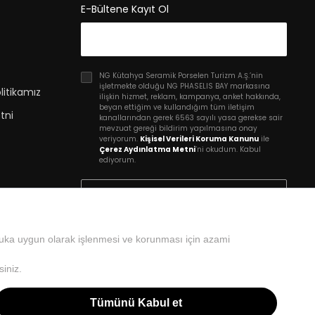
E-Bültene Kayıt Ol
NG Kütahya Seramik Porselen Turizm A.Ş.’nin
işletmekte olduğu NG PHASELIS BAY markasına
litikamız
ilişkin hizmet, reklam, kampanya, anket hakkında,
beyan ettiğim ve kullandığım tüm iletişim
tni
kanallarından gerek 6563 sayılı yasa gerekse sair
mevzuat gereği bildirim yapılmasına onay
veriyorum.
Kişisel Verileri Koruma Kanunu
ile
Çerez Aydınlatma Metni
’ni okudum. Kabul
ediyorum.
Kayıt Ol