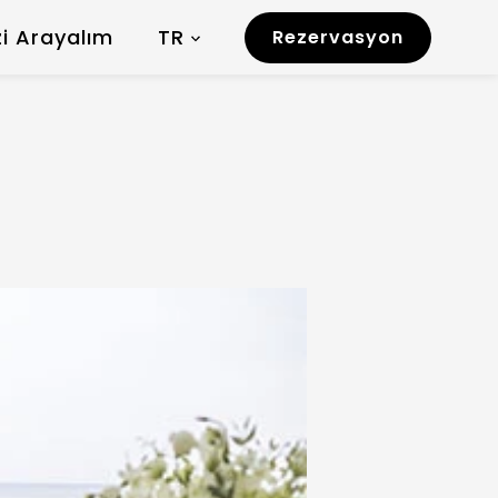
zi Arayalım
TR
Rezervasyon