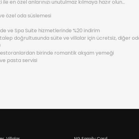
ti ile en özel anlarınızı unutulmaz kılmaya hazır olun…
ve özel oda süslemesi
de ve Spa Suite hizmetlerinde %20 indirim
lep doğrultusunda süite ve villalar için ücretsiz, diğer oda 
)
e restoranlardan birinde romantik akşam yemeği
e pasta servisi
r, Villalar
NG Family Card