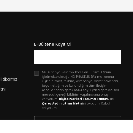
E-Bültene Kayıt Ol
NG Kütahya Seramik Porselen Turizm A.Ş.’nin
işletmekte olduğu NG PHASELIS BAY markasına
litikamız
ilişkin hizmet, reklam, kampanya, anket hakkında,
beyan ettiğim ve kullandığım tüm iletişim
tni
kanallarından gerek 6563 sayılı yasa gerekse sair
mevzuat gereği bildirim yapılmasına onay
veriyorum.
Kişisel Verileri Koruma Kanunu
ile
Çerez Aydınlatma Metni
’ni okudum. Kabul
ediyorum.
Kayıt Ol