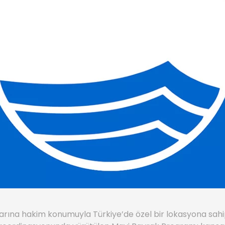
larına hakim konumuyla Türkiye’de özel bir lokasyona sah