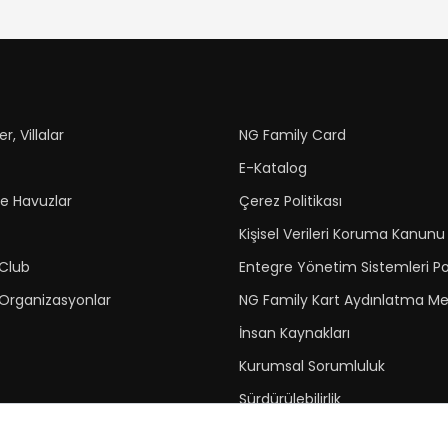
r, Villalar
NG Family Card
E-Katalog
ve Havuzlar
Çerez Politikası
Kişisel Verileri Koruma Kanunu
 Club
Entegre Yönetim Sistemleri Po
 Organizasyonlar
NG Family Kart Aydınlatma Me
İnsan Kaynakları
Kurumsal Sorumluluk
Sürdürülebilirlik
Green Key Ödülü