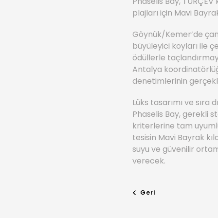
Phaselis Bay, TÜRÇEV
plajları için Mavi Bayr
Göynük/Kemer’de çam a
büyüleyici koyları ile 
ödüllerle taçlandırmay
Antalya koordinatörlüğü
denetimlerinin gerçekleş
Lüks tasarımı ve sıra d
Phaselis Bay, gerekli
kriterlerine tam uyum
tesisin Mavi Bayrak kıl
suyu ve güvenilir orta
verecek.
Geri