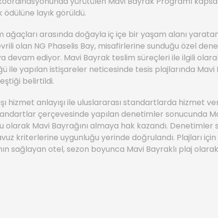
 koordinasyonunda yürütülen Mavi Bayrak Programı kaps
ak ödülüne layık görüldü.
ğaçları arasında doğayla iç içe bir yaşam alanı yaratan,
çevrili olan NG Phaselis Bay, misafirlerine sunduğu özel den
a devam ediyor. Mavi Bayrak teslim süreçleri ile ilgili ola
 ile yapılan istişareler neticesinde tesis plajlarında Mavi
tiği belirtildi.
ışı hizmet anlayışı ile uluslararası standartlarda hizmet v
 standartlar çerçevesinde yapılan denetimler sonucunda M
lu olarak Mavi Bayrağını almaya hak kazandı. Denetimler 
avuz kriterlerine uygunluğu yerinde doğrulandı. Plajları içi
mın sağlayan otel, sezon boyunca Mavi Bayraklı plaj olara