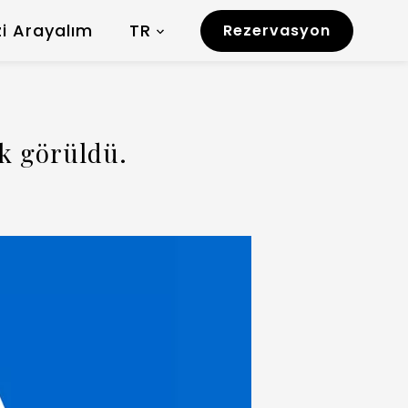
zi Arayalım
TR
Rezervasyon
k görüldü.