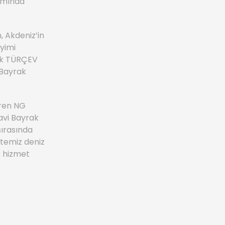
amında
 Akdeniz’in
eyimi
rak TÜRÇEV
 Bayrak
eren NG
avi Bayrak
sırasında
n temiz deniz
k hizmet