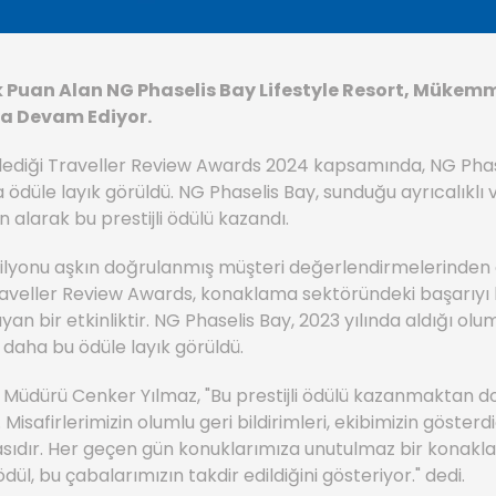
k Puan Alan NG Phaselis Bay Lifestyle Resort, Müke
a Devam Ediyor.
ediği Traveller Review Awards 2024 kapsamında, NG Phas
a ödüle layık görüldü. NG Phaselis Bay, sunduğu ayrıcalıklı
n alarak bu prestijli ödülü kazandı.
lyonu aşkın doğrulanmış müşteri değerlendirmelerinden 
aveller Review Awards, konaklama sektöründeki başarıyı 
an bir etkinliktir. NG Phaselis Bay, 2023 yılında aldığı ol
 daha bu ödüle layık görüldü.
Müdürü Cenker Yılmaz, "Bu prestijli ödülü kazanmaktan do
Misafirlerimizin olumlu geri bildirimleri, ekibimizin gösterd
masıdır. Her geçen gün konuklarımıza unutulmaz bir kona
dül, bu çabalarımızın takdir edildiğini gösteriyor." dedi.