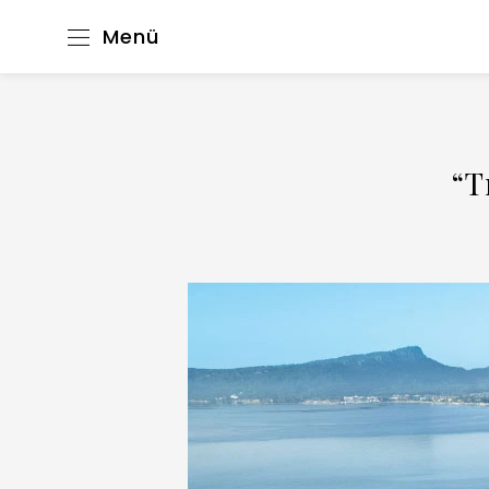
Menü
“T