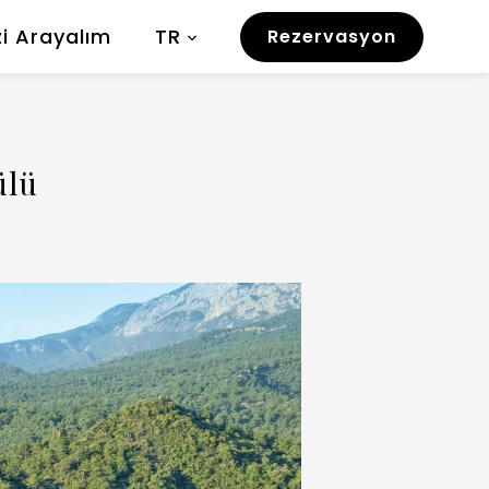
zi Arayalım
TR
Rezervasyon
ülü