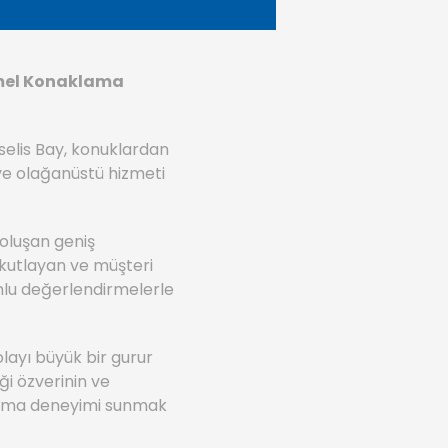
mmel Konaklama
elis Bay, konuklardan
 ve olağanüstü hizmeti
oluşan geniş
kutlayan ve müşteri
umlu değerlendirmelerle
layı büyük bir gurur
iği özverinin ve
klama deneyimi sunmak