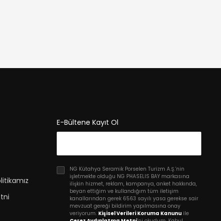
E-Bültene Kayıt Ol
NG Kütahya Seramik Porselen Turizm A.Ş.’nin
işletmekte olduğu NG PHASELIS BAY markasına
litikamız
ilişkin hizmet, reklam, kampanya, anket hakkında,
beyan ettiğim ve kullandığım tüm iletişim
tni
kanallarından gerek 6563 sayılı yasa gerekse sair
mevzuat gereği bildirim yapılmasına onay
veriyorum.
Kişisel Verileri Koruma Kanunu
ile
Çerez Aydınlatma Metni
’ni okudum. Kabul