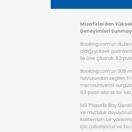
Misafirlerden Yükse
Deneyimleri Sunmay
Booking.com'un düzenl
aldığı yüksek puanlarl
ile öne çıkarak, 9.3 pua
Booking.com'un 308 mi
havuzundan seçilen Tr
memnuniyetini vurgulay
9.3 puan alarak bir kez
NG Phaselis Bay Genel 
ve mutluluk duyuyoruz. 
kalitemizin bir yansı
için çabalıyoruz ve bu ö