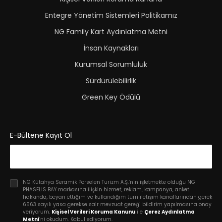
Entegre Yönetim Sistemleri Politikamız
NG Family Kart Aydınlatma Metni
İnsan Kaynakları
Kurumsal Sorumluluk
Sürdürülebilirlik
Green Key Ödülü
E-Bültene Kayıt Ol
NG Kütahya Seramik Porselen Turizm A.Ş.’nin işletmekte olduğu NG
PHASELIS BAY markasına ilişkin hizmet, reklam, kampanya, anket
hakkında, beyan ettiğim ve kullandığım tüm iletişim kanallarından gerek
6563 sayılı yasa gerekse sair mevzuat gereği bildirim yapılmasına onay
veriyorum.
Kişisel Verileri Koruma Kanunu
ile
Çerez Aydınlatma
Metni
’ni okudum. Kabul ediyorum.