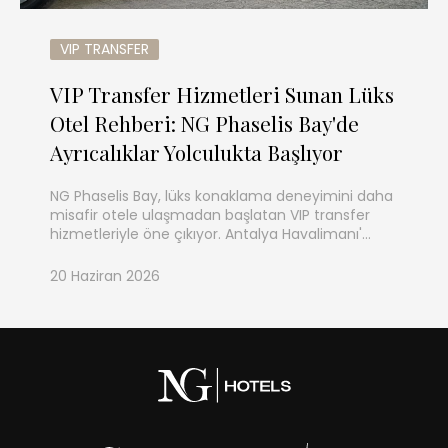
VIP TRANSFER
VIP Transfer Hizmetleri Sunan Lüks
Otel Rehberi: NG Phaselis Bay'de
Ayrıcalıklar Yolculukta Başlıyor
NG Phaselis Bay, lüks konaklama deneyimini daha
misafir otele ulaşmadan başlatan VIP transfer
hizmetleriyle öne çıkıyor. Antalya Havalimanı'…
20 Haziran 2026