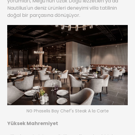
yorumları, Megu'nun Uzak Doğu lezzetleri ya da
Nautilius'un deniz ürünleri deneyimi villa tatilinin
doğal bir parçasına dönüşüyor.
NG Phaselis Bay Chef's Steak A la Carte
Yüksek Mahremiyet