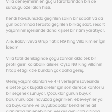
Villa deneyiminin en güçlü taraflarından biri de
sunduğu özel alan hissi.
Kendi havuzunuzda geçirilen sakin bir sabah ya da
gün batımında terasta geçirilen birkaç saat, resort
yaşamının içerisinde daha kişisel bir ritim yaratıyor.
Aile, Balayı veya Grup Tatili: NG King Villa Kimler İçin
İdeal?
Villa tatili denildiğinde çoğu zaman akla tek bir
profil gelir: Kalabalık aileler. Oysa NG King Villa'nın
hitap ettiği kitle bundan çok daha geniş.
Geniş yaşam alanları ve 4+1 yerleşimi sayesinde
elbette çok kuşaklı aileler için son derece konforlu
bir seçenek sunuyor. Çocuklar günün büyük
bölümünü özel havuzda geçirirken, ebeveynler ya
da büyükanne ve büyükbabalar kendilerine ait
alanlarda dinlenebiliyor. Herkes aynı çatı altında