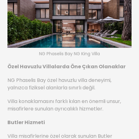
NG Phaselis Bay NG King Villa
Özel Havuzlu Villalarda Öne Çıkan Olanaklar
NG Phaselis Bay özel havuzlu villa deneyimi,
yalnızca fiziksel alanlarla sınırlı değil.
Villa konaklamasını farklı kılan en önemli unsur,
misafirlere sunulan ayrıcalıklı hizmetler.
Butler Hizmeti
Villa misafirlerine özel olarak sunulan Butler