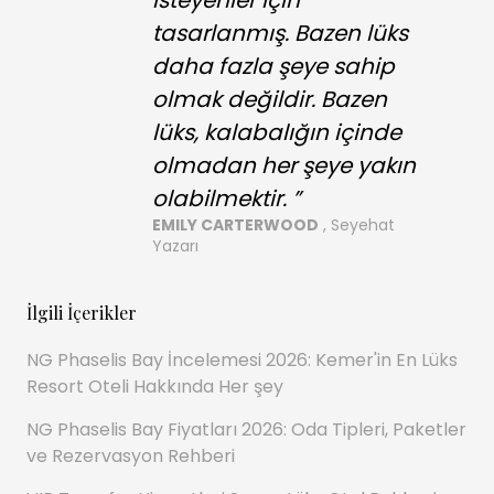
tasarlanmış. Bazen lüks
daha fazla şeye sahip
olmak değildir. Bazen
lüks, kalabalığın içinde
olmadan her şeye yakın
olabilmektir. ”
EMILY CARTERWOOD
, Seyehat
Yazarı
İlgili İçerikler
NG Phaselis Bay İncelemesi 2026: Kemer'in En Lüks
Resort Oteli Hakkında Her şey
NG Phaselis Bay Fiyatları 2026: Oda Tipleri, Paketler
ve Rezervasyon Rehberi