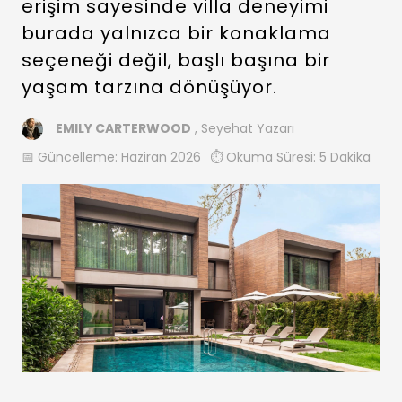
erişim sayesinde villa deneyimi
burada yalnızca bir konaklama
seçeneği değil, başlı başına bir
yaşam tarzına dönüşüyor.
EMILY CARTERWOOD
, Seyehat Yazarı
📅 Güncelleme:
Haziran 2026
⏱️ Okuma Süresi: 5 Dakika