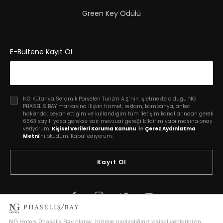
Green Key Ödülü
E-Bültene Kayıt Ol
NG Kütahya Seramik Porselen Turizm A.Ş.’nin işletmekte olduğu NG
PHASELIS BAY markasına ilişkin hizmet, reklam, kampanya, anket
hakkında, beyan ettiğim ve kullandığım tüm iletişim kanallarından gerek
6563 sayılı yasa gerekse sair mevzuat gereği bildirim yapılmasına onay
veriyorum.
Kişisel Verileri Koruma Kanunu
ile
Çerez Aydınlatma
Metni
’ni okudum. Kabul ediyorum.
Kayıt Ol