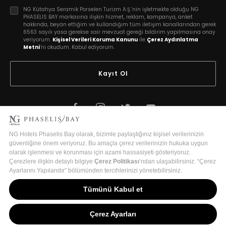
NG Kütahya Seramik Porselen Turizm A.Ş.’nin işletmekte olduğu NG
PHASELIS BAY markasına ilişkin hizmet, reklam, kampanya, anket
hakkında, beyan ettiğim ve kullandığım tüm iletişim kanallarından gerek
6563 sayılı yasa gerekse sair mevzuat gereği bildirim yapılmasına onay
veriyorum.
Kişisel Verileri Koruma Kanunu
ile
Çerez Aydınlatma
Metni
’ni okudum. Kabul ediyorum.
Kayıt Ol
2026 Copyright © Phaselis Bay
Turizm İşletme Belge No:18875