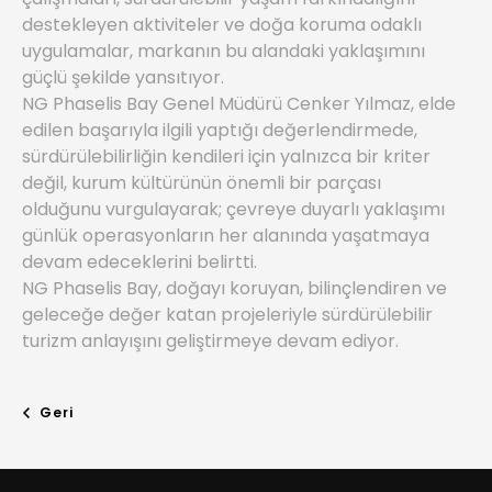
destekleyen aktiviteler ve doğa koruma odaklı
uygulamalar, markanın bu alandaki yaklaşımını
güçlü şekilde yansıtıyor.
NG Phaselis Bay Genel Müdürü Cenker Yılmaz, elde
edilen başarıyla ilgili yaptığı değerlendirmede,
sürdürülebilirliğin kendileri için yalnızca bir kriter
değil, kurum kültürünün önemli bir parçası
olduğunu vurgulayarak; çevreye duyarlı yaklaşımı
günlük operasyonların her alanında yaşatmaya
devam edeceklerini belirtti.
NG Phaselis Bay, doğayı koruyan, bilinçlendiren ve
geleceğe değer katan projeleriyle sürdürülebilir
turizm anlayışını geliştirmeye devam ediyor.
Geri