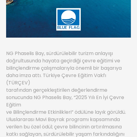
NG Phaselis Bay, sürdürülebilir turizm anlayışı
doğrultusunda hayata geçirdiği çevre eğitimi ve
bilinçlendirme çalışmalarıyla önemli bir başarıya
daha imza attı. Türkiye Çevre Eğitim Vakfı
(TÜRÇEV)
tarafından gerçekleştirilen değerlendirme
sonucunda NG Phaselis Bay, “2025 Yılı En İyi Çevre
Eğitim
ve Bilinçlendirme Etkinlikleri” ödülüne layık görüldü.
Uluslararası Mavi Bayrak programı kapsamında
verilen bu özel ödül; çevre bilincinin artırılmasına
katkı sağlayan, sürdürülebilir yaşam farkındalığını